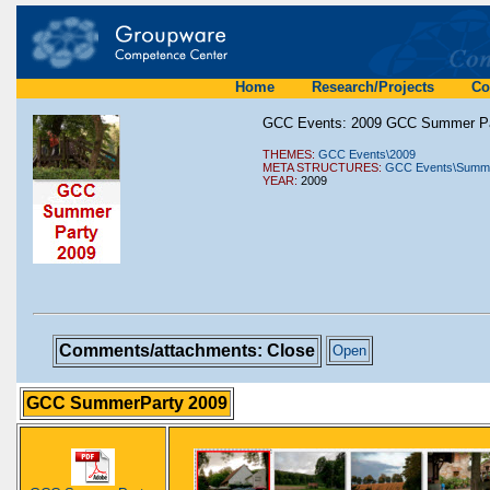
Home
Research/Projects
Co
GCC Events: 2009 GCC Summer Par
THEMES:
GCC Events\2009
META STRUCTURES:
GCC Events\Summe
YEAR:
2009
Comments/attachments: Close
Open
GCC SummerParty 2009
.
.